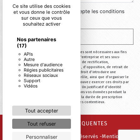
Ce site utilise des cookies
En cochant cette case, j'accepte les conditions
et vous donne le contrôle
sur ceux que vous
particulières ci-dessous **
souhaitez activer
ENVOYER
Nos partenaires
(17)
** Les données personnelles communiquées sont nécessaires aux fins
APIs
de vous contacter. Elles sont destinées à l'entreprise et ses sous-
Autre
traitants. Vous disposez de droits d’accès, de rectification,
Mesure d'audience
d’effacement, de portabilité, de limitation, d’opposition, de retrait de
Régies publicitaires
votre consentement à tout moment et du droit d’introduire une
Réseaux sociaux
réclamation auprès d’une autorité de contrôle, ainsi que d’organiser le
Support
sort de vos données post-mortem. Vous pouvez exercer ces droits par
Vidéos
voie postale ou par courrier électronique. Un justificatif d'identité
pourra vous être demandé. Nous conservons vos données pendant la
période de prise de contact puis pendant la durée de prescription
légale aux fins probatoire et de gestion des contentieux.
Tout accepter
RECHERCHES FRÉQUENTES
Tout refuser
©
Vistalid
- 2026 - Tous droits réservés -
Mentions
Personnaliser